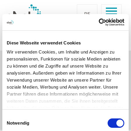
DE
Startseite
Newsletter-Formular
Danke für Ihre
Diese Webseite verwendet Cookies
Bestätigung
Wir verwenden Cookies, um Inhalte und Anzeigen zu
personalisieren, Funktionen für soziale Medien anbieten
zu können und die Zugriffe auf unsere Website zu
Ihre Anfrage
analysieren. Außerdem geben wir Informationen zu Ihrer
Verwendung unserer Website an unsere Partner für
Vielen Dank für Ihr Interesse an einer kostenlosen
soziale Medien, Werbung und Analysen weiter. Unsere
Beratung.
Partner führen diese Informationen möglicherweise mit
Demnächst wird sich jemand mit Ihnen in Verbindung
weiteren Daten zusammen, die Sie ihnen bereitgestellt
setzen.
haben oder die sie im Rahmen Ihrer Nutzung der Dienste
gesammelt haben.
Einwilligungsauswahl
Notwendig