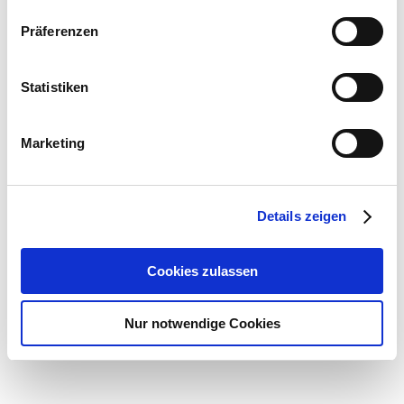
Präferenzen
KONTAKT
eNet
NEWSLETTER
Statistiken
SERVICE-PARTNER-SUCHE
NEWS
Marketing
PRESSE
Über eNet
Details zeigen
Impressum
Datenschutz
Cookie Einstellungen
Cookies zulassen
Nur notwendige Cookies