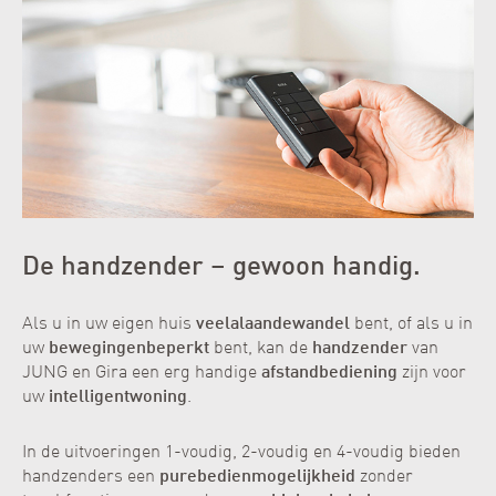
De handzender – gewoon handig.
Als u in uw eigen huis
veelal
aan
de
wandel
bent, of als u in
uw
bewegingen
beperkt
bent, kan de
handzender
van
JUNG en Gira een erg handige
afstandbediening
zijn voor
uw
intelligent
woning
.
In de uitvoeringen 1-voudig, 2-voudig en 4-voudig bieden
handzenders een
pure
bedienmogelijkheid
zonder