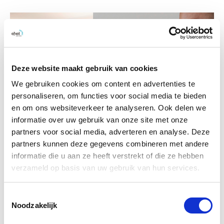
Deze website maakt gebruik van cookies
We gebruiken cookies om content en advertenties te
personaliseren, om functies voor social media te bieden
en om ons websiteverkeer te analyseren. Ook delen we
informatie over uw gebruik van onze site met onze
partners voor social media, adverteren en analyse. Deze
partners kunnen deze gegevens combineren met andere
informatie die u aan ze heeft verstrekt of die ze hebben
verzameld op basis van uw gebruik van hun services.
Het touchscreen voor uw smart
home.
Toestemmingsselectie
Noodzakelijk
Met de bedienpanels JUNG Smart Control 7 en de Gira G1
kunt u niet alleen uw Smart Home systeem aansturen en