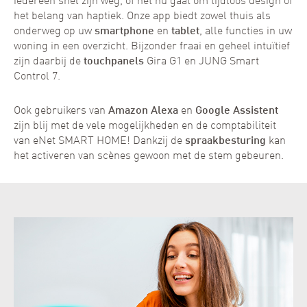
iedereen snel zijn weg, of het nu gaat om tijdloos design of
het belang van haptiek. Onze app biedt zowel thuis als
onderweg op uw
smartphone
en
tablet
, alle functies in uw
woning in een overzicht. Bijzonder fraai en geheel intuïtief
zijn daarbij de
touchpanels
Gira G1 en JUNG Smart
Control 7.
Ook gebruikers van
Amazon Alexa
en
Google Assistent
zijn blij met de vele mogelijkheden en de comptabiliteit
van eNet SMART HOME! Dankzij de
spraakbesturing
kan
het activeren van scènes gewoon met de stem gebeuren.