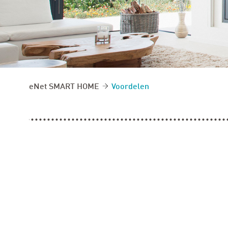
eNet SMART HOME
Voordelen