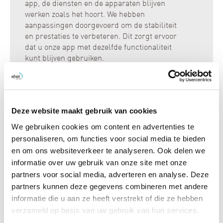
app, de diensten en de apparaten blijven
werken zoals het hoort. We hebben
aanpassingen doorgevoerd om de stabiliteit
en prestaties te verbeteren. Dit zorgt ervoor
dat u onze app met dezelfde functionaliteit
kunt blijven gebruiken.
Deze website maakt gebruik van cookies
We gebruiken cookies om content en advertenties te
personaliseren, om functies voor social media te bieden
Conrad Connect shutdown
en om ons websiteverkeer te analyseren. Ook delen we
informatie over uw gebruik van onze site met onze
Belangrijke informatie voor al diegenen die
partners voor social media, adverteren en analyse. Deze
hun account hebben verbonden met Conrad
partners kunnen deze gegevens combineren met andere
Connect: De dienst van het IoT-platform
informatie die u aan ze heeft verstrekt of die ze hebben
Conrad Connect zal op 16.12.2021 volledig
worden stopgezet.
verzameld op basis van uw gebruik van hun services.