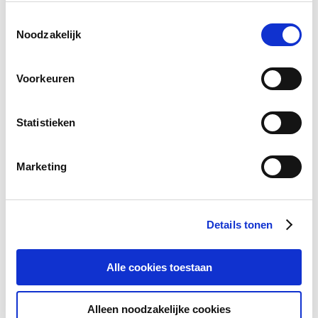
Gebruikers die daar projecten gebruiken of
Toestemmingsselectie
hun eigen projecten hebben aangemaakt,
Noodzakelijk
zullen ze niet langer kunnen benutten!
Voorkeuren
MEER
Statistieken
Marketing
Details tonen
Alle cookies toestaan
Alleen noodzakelijke cookies